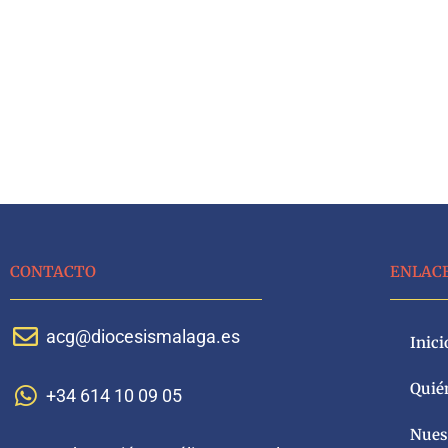
CONTACTO
ENLAC
acg@diocesismalaga.es
Inici
Quié
+34 614 10 09 05
Nuest