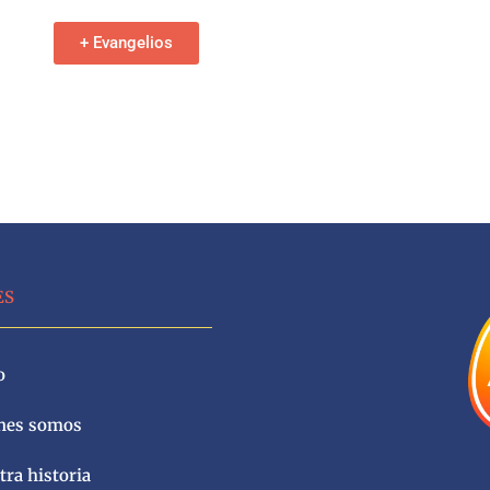
+ Evangelios
ES
o
nes somos
ra historia