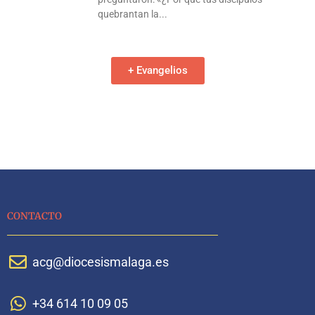
quebrantan la
+ Evangelios
CONTACTO
acg@diocesismalaga.es
+34 614 10 09 05