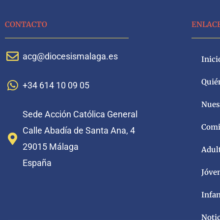
CONTACTO
ENLAC
acg@diocesismalaga.es
Inici
Quié
+34 614 10 09 05
Nuest
Sede Acción Católica General
Comi
Calle Abadía de Santa Ana, 4
29015 Málaga
Adul
España
Jóve
Infa
Noti