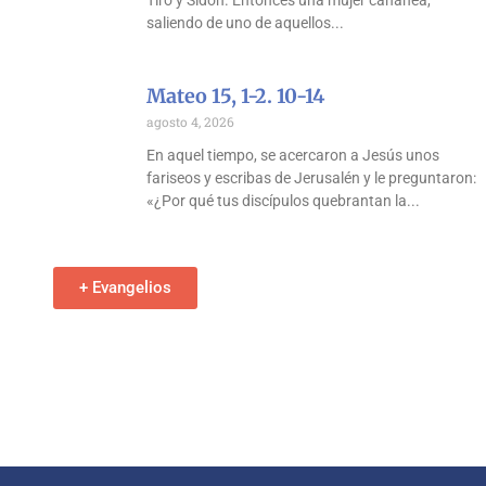
Tiro y Sidón. Entonces una mujer cananea,
saliendo de uno de aquellos
Mateo 15, 1-2. 10-14
agosto 4, 2026
En aquel tiempo, se acercaron a Jesús unos
fariseos y escribas de Jerusalén y le preguntaron:
«¿Por qué tus discípulos quebrantan la
+ Evangelios