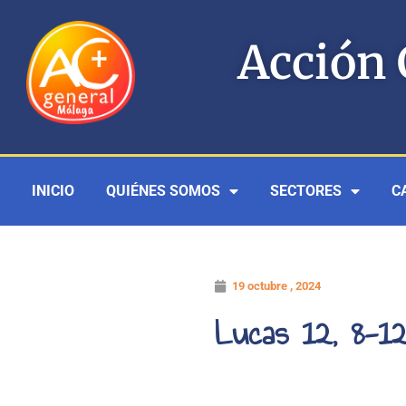
Ir
al
Acción 
contenido
INICIO
QUIÉNES SOMOS
SECTORES
C
19 octubre , 2024
Lucas 12, 8-1