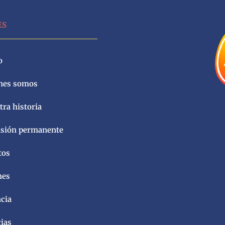
ES
o
nes somos
ra historia
sión permanente
tos
nes
ncia
cias