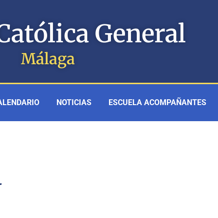
Católica General
Málaga
ALENDARIO
NOTICIAS
ESCUELA ACOMPAÑANTES
2