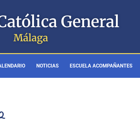
Católica General
Málaga
ALENDARIO
NOTICIAS
ESCUELA ACOMPAÑANTES
22