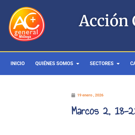
Ir
al
Acción 
contenido
INICIO
QUIÉNES SOMOS
SECTORES
C
19 enero , 2026
Marcos 2, 18-