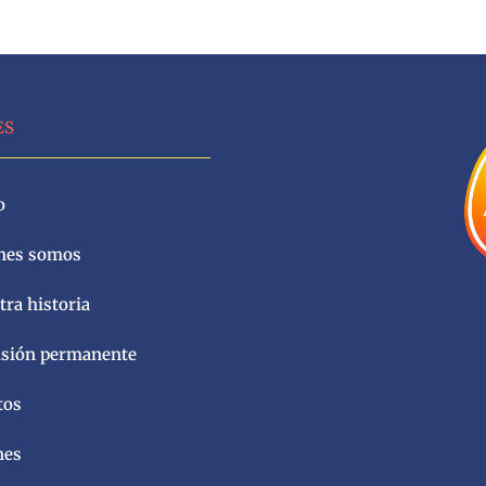
ES
o
nes somos
ra historia
sión permanente
tos
nes