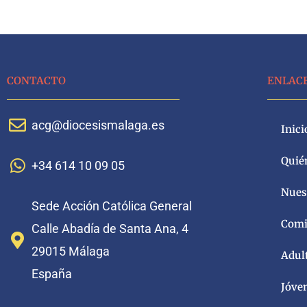
CONTACTO
ENLAC
acg@diocesismalaga.es
Inici
Quié
+34 614 10 09 05
Nuest
Sede Acción Católica General
Comi
Calle Abadía de Santa Ana, 4
29015 Málaga
Adul
España
Jóve