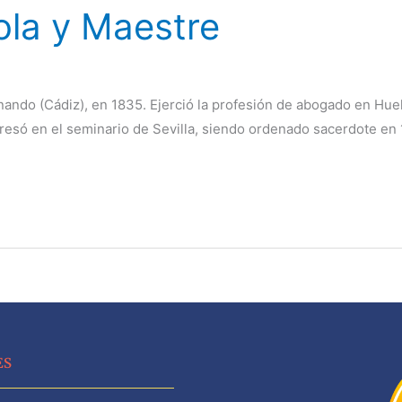
ola y Maestre
nando (Cádiz), en 1835. Ejerció la profesión de abogado en Hu
resó en el seminario de Sevilla, siendo ordenado sacerdote en 
ES