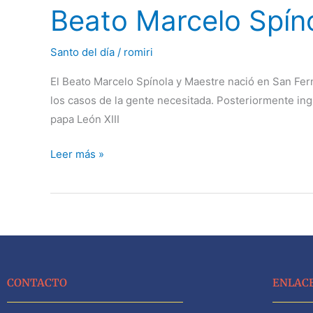
Beato Marcelo Spín
Spínola
y
Maestre
Santo del día
/
romiri
El Beato Marcelo Spínola y Maestre nació en San Fer
los casos de la gente necesitada. Posteriormente ing
papa León XIII
Leer más »
CONTACTO
ENLAC