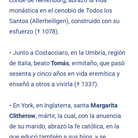
conde de Nellenburg, abrazó la vida
monástica en el cenobio de Todos los
Santos (Allerheiligen), construido con su
esfuerzo († 1078).
•
Junto a Costacciaro, en la Umbría, región
de Italia, beato
Tomás
, ermitaño, que pasó
sesenta y cinco años en vida eremítica y
enseñó a otros a vivirla († 1337).
•
En York, en Inglaterra, santa
Margarita
Clitherow
, mártir, la cual, con la anuencia
de su marido, abrazó la fe católica, en la
que educó también a sus hijos, y se