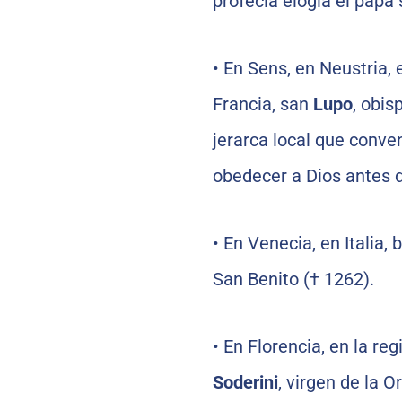
profecía elogia el papa
•
En Sens, en Neustria, 
Francia, san
Lupo
, obis
jerarca local que conve
obedecer a Dios antes q
•
En Venecia, en Italia,
San Benito († 1262).
•
En Florencia, en la re
Soderini
, virgen de la 