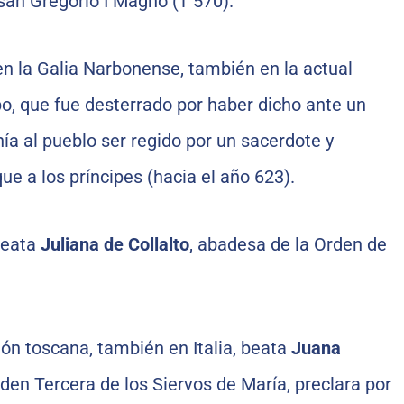
 san Gregorio I Magno († 570).
en la Galia Narbonense, también en la actual
po, que fue desterrado por haber dicho ante un
nía al pueblo ser regido por un sacerdote y
ue a los príncipes (hacia el año 623).
 beata
Juliana de Collalto
, abadesa de la Orden de
gión toscana, también en Italia, beata
Juana
Orden Tercera de los Siervos de María, preclara por