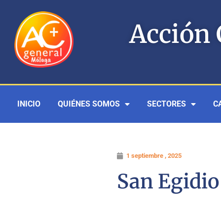
Ir
al
Acción 
contenido
INICIO
QUIÉNES SOMOS
SECTORES
C
1 septiembre , 2025
San Egidio