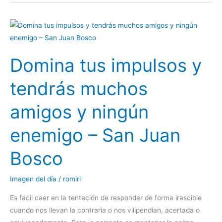
Domina
tus
impulsos
Domina tus impulsos y
y
tendrás
tendrás muchos
muchos
amigos
amigos y ningún
y
ningún
enemigo – San Juan
enemigo
–
Bosco
San
Juan
Imagen del día
/
romiri
Bosco
Es fácil caer en la tentación de responder de forma irascible
cuando nos llevan la contraria o nos vilipendian, acertada o