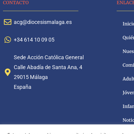
CONTACTO
ENLAC
acg@diocesismalaga.es
Inici
Quié
+34 614 10 09 05
Nuest
Sede Acción Católica General
Comi
Calle Abadía de Santa Ana, 4
29015 Málaga
Adul
España
Jóve
Infa
Noti