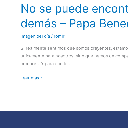
No se puede encontr
puede
encontrar
demás – Papa Bened
a
Cristo
Imagen del día
/
romiri
y
no
Si realmente sentimos que somos creyentes, estamos
darlo
únicamente para nosotros, sino que hemos de compart
a
hombres. Y para que los
conocer
a
Leer más »
los
demás
–
Papa
Benedicto
XVI