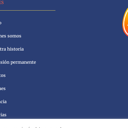
ES
o
nes somos
ra historia
sión permanente
tos
nes
ncia
cias