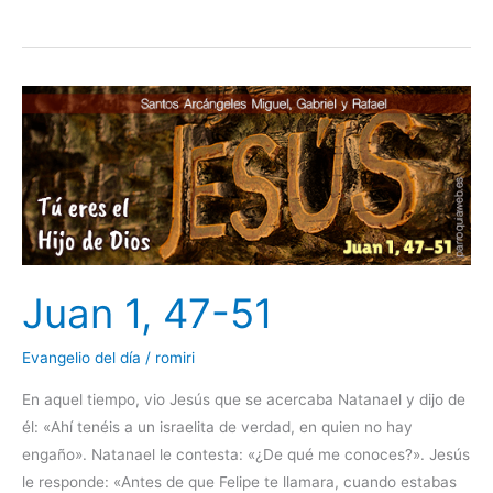
Juan
1,
47-
51
Juan 1, 47-51
Evangelio del día
/
romiri
En aquel tiempo, vio Jesús que se acercaba Natanael y dijo de
él: «Ahí tenéis a un israelita de verdad, en quien no hay
engaño». Natanael le contesta: «¿De qué me conoces?». Jesús
le responde: «Antes de que Felipe te llamara, cuando estabas