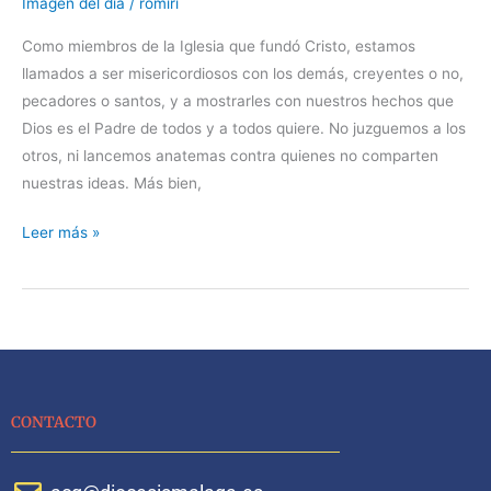
Imagen del día
/
romiri
–
Papa
Como miembros de la Iglesia que fundó Cristo, estamos
Francisco
llamados a ser misericordiosos con los demás, creyentes o no,
pecadores o santos, y a mostrarles con nuestros hechos que
Dios es el Padre de todos y a todos quiere. No juzguemos a los
otros, ni lancemos anatemas contra quienes no comparten
nuestras ideas. Más bien,
Leer más »
CONTACTO