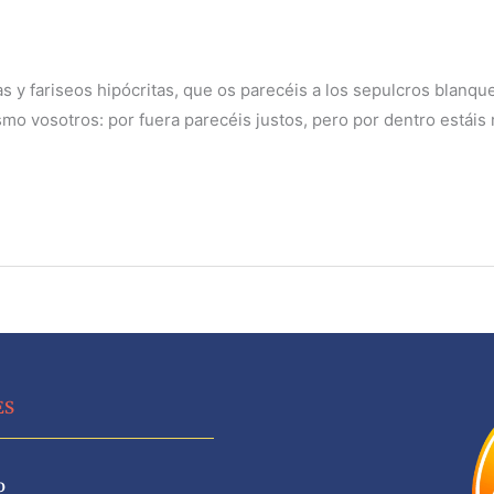
as y fariseos hipócritas, que os parecéis a los sepulcros blanq
o vosotros: por fuera parecéis justos, pero por dentro estáis r
ES
o