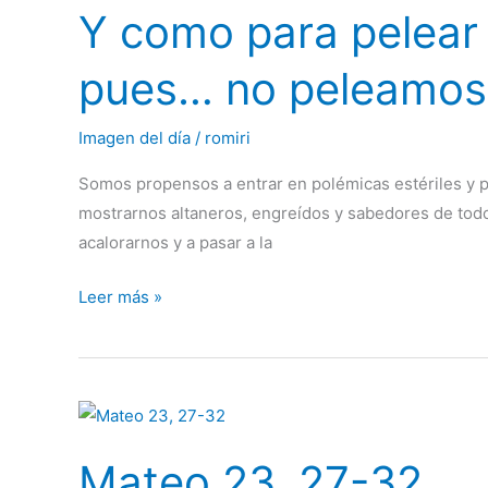
Y como para pelear 
para
pelear
pues… no peleamos
se
necesitan
Imagen del día
/
romiri
dos,
y
Somos propensos a entrar en polémicas estériles y p
yo
mostrarnos altaneros, engreídos y sabedores de todo
no
acalorarnos y a pasar a la
acepto
la
Leer más »
pelea,
pues…
no
peleamos
Mateo
–
23,
Santa
Mateo 23, 27-32
27-