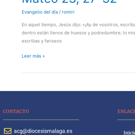
Mónica
32
Evangelio del día
/
romiri
En aquel tiempo, Jesús dijo: «¡Ay de vosotros, escrib
dentro están llenos de huesos y podredumbre; lo mism
escribas y fariseos
Leer más »
CONTACTO
ENLAC
acg@diocesismalaga.es
Inici