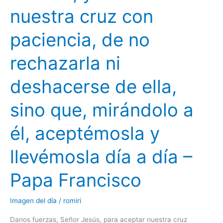
los
nuestra cruz con
hechos,
y
paciencia, de no
de
rechazarla ni
llevar
nuestra
deshacerse de ella,
cruz
con
sino que, mirándolo a
paciencia,
de
él, aceptémosla y
no
rechazarla
llevémosla día a día –
ni
deshacerse
Papa Francisco
de
ella,
Imagen del día
/
romiri
sino
que,
Danos fuerzas, Señor Jesús, para aceptar nuestra cruz