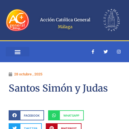
Ir
al
contenido
Acción Católica General
Málaga
F
T
I
a
w
n
c
i
s
e
t
t
b
t
a
o
e
g
28 octubre , 2025
o
r
r
k
a
-
m
Santos Simón y Judas
f
FACEBOOK
WHATSAPP
TWITTER
PINTEREST