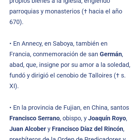
propios bienes a la Iglesia, erigiendo
parroquias y monasterios († hacia el año
670).
•
En Annecy, en Saboya, también en
Francia, conmemoración de san
Germán
,
abad, que, insigne por su amor a la soledad,
fundó y dirigió el cenobio de Talloires († s.
XI).
•
En la provincia de Fujian, en China, santos
Francisco Serrano
, obispo, y
Joaquín Royo
,
Juan Alcober
y
Francisco Díaz del Rincón
,
presbíteros de la Orden de Predicadores y