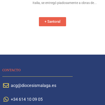
Italia, se entregó piadosamente a obras de
+ Santoral
CONTACTO
acg@diocesismalaga.es
+34 614 10 09 05