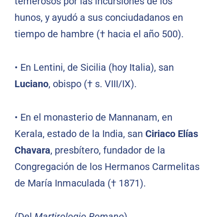
temerosos por las incursiones de los
hunos, y ayudó a sus conciudadanos en
tiempo de hambre († hacia el año 500).
•
En Lentini, de Sicilia
(hoy Italia), san
Luciano
, obispo († s. VIII/IX).
•
En el monasterio de Mannanam, en
Kerala, estado de la India, san
Ciriaco Elías
Chavara
, presbítero, fundador de la
Congregación de los Hermanos Carmelitas
de María Inmaculada († 1871).
(Del
Martirologio Romano
)