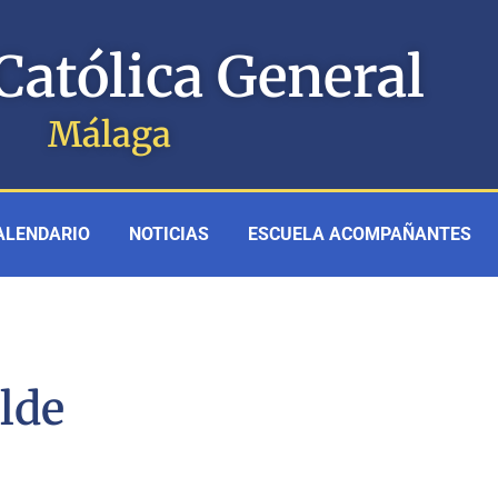
Católica General
Málaga
ALENDARIO
NOTICIAS
ESCUELA ACOMPAÑANTES
lde