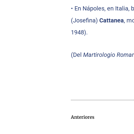
•
En Nápoles, en Italia,
(Josefina)
Cattanea
, m
1948).
(Del
Martirologio Roma
Anteriores