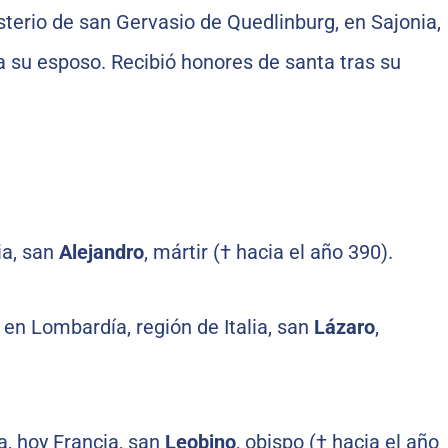
terio de san Gervasio de Quedlinburg, en Sajonia,
a su esposo. Recibió honores de santa tras su
ia, san
Alejandro
, mártir († hacia el año 390).
, en Lombardía, región de Italia, san
Lázaro
,
a, hoy Francia, san
Leobino
, obispo († hacia el año