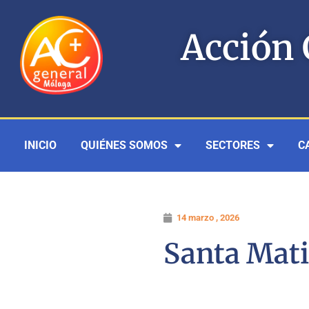
Ir
al
Acción 
contenido
INICIO
QUIÉNES SOMOS
SECTORES
C
14 marzo , 2026
Santa Mati