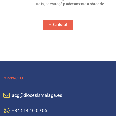
Italia, se entregó piadosamente a obras de
+ Santoral
CONTACTO
acg@diocesismalaga.es
+34 614 10 09 05