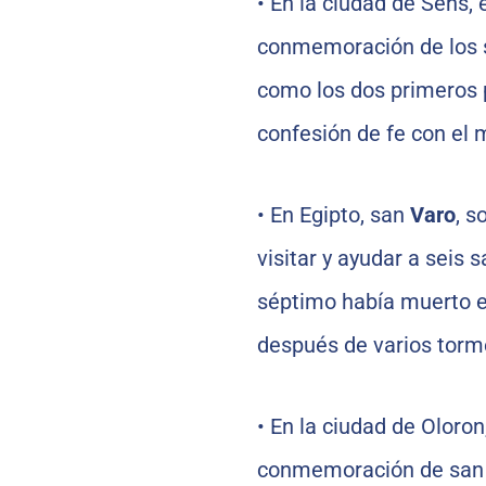
•
En la ciudad de Sens, 
conmemoración de los
como los dos primeros 
confesión de fe con el ma
•
En Egipto, san
Varo
, s
visitar y ayudar a seis
séptimo había muerto en 
después de varios torme
•
En la ciudad de Oloron,
conmemoración de sa