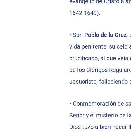
evangelio de Cristo a a
1642-1649).
•
San
Pablo de la Cruz
,
vida penitente, su celo 
crucificado, al que veí
de los Clérigos Regular
Jesucristo, falleciendo 
•
Conmemoración de s
Señor y el misterio de l
Dios tuvo a bien hacer 