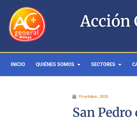
Ir
al
Acción 
contenido
INICIO
QUIÉNES SOMOS
SECTORES
C
19 octubre , 2025
San Pedro 