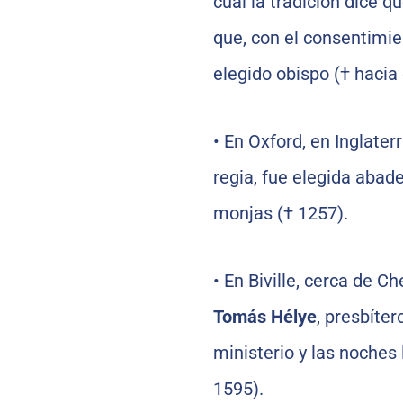
cual la tradición dice q
que, con el consentimie
elegido obispo († hacia 
•
En Oxford, en Inglater
regia, fue elegida aba
monjas († 1257).
•
En Biville, cerca de C
Tomás Hélye
, presbíter
ministerio y las noches 
1595).