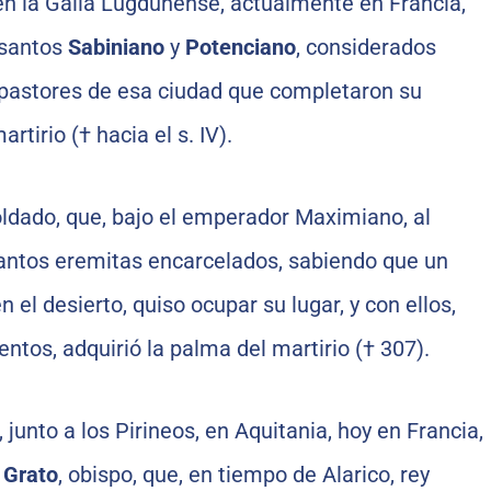
en la Galia Lugdunense, actualmente en Francia,
 santos
Sabiniano
y
Potenciano
, considerados
pastores de esa ciudad que completaron su
rtirio († hacia el s. IV).
oldado, que, bajo el emperador Maximiano, al
 santos eremitas encarcelados, sabiendo que un
el desierto, quiso ocupar su lugar, y con ellos,
ntos, adquirió la palma del martirio († 307).
 junto a los Pirineos, en Aquitania, hoy en Francia,
n
Grato
, obispo, que, en tiempo de Alarico, rey