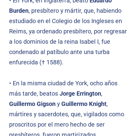
• En York, en Inglaterra, beato
Eduardo
Burden
, presbítero y mártir, que, habiendo
estudiado en el Colegio de los Ingleses en
Reims, ya ordenado presbítero, por regresar
a los dominios de la reina Isabel I, fue
condenado al patíbulo ante una turba
enfurecida († 1588).
• En la misma ciudad de York, ocho años
más tarde, beatos
Jorge Errington
,
Guillermo Gigson
y
Guillermo Knight
,
mártires y sacerdotes, que, vigilados como
proscritos por el mero hecho de ser
presbíteros, fueron martirizados