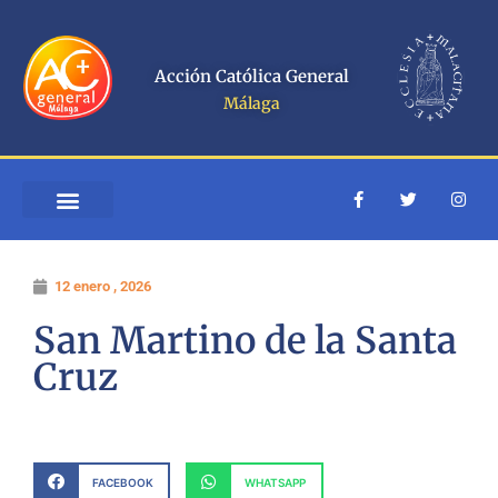
Ir
al
contenido
Acción Católica General
Málaga
F
T
I
a
w
n
c
i
s
e
t
t
b
t
a
o
e
g
12 enero , 2026
o
r
r
k
a
-
m
San Martino de la Santa
f
Cruz
FACEBOOK
WHATSAPP