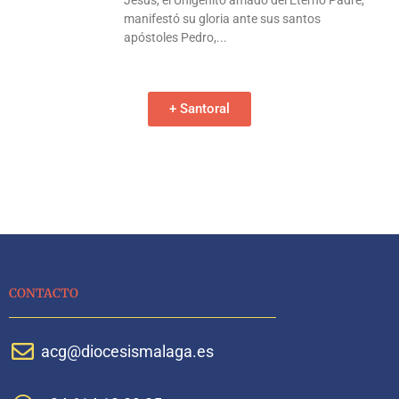
Jesús, el Unigénito amado del Eterno Padre,
manifestó su gloria ante sus santos
apóstoles Pedro,
+ Santoral
CONTACTO
acg@diocesismalaga.es