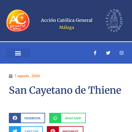
Ir
al
contenido
Acción Católica General
Málaga
F
T
I
a
w
n
c
i
s
e
t
t
b
t
a
o
e
g
7 agosto , 2026
o
r
r
k
a
-
m
San Cayetano de Thiene
f
FACEBOOK
WHATSAPP
TWITTER
PINTEREST