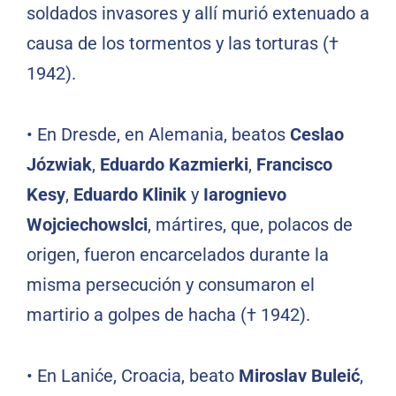
soldados invasores y allí murió extenuado a
causa de los tormentos y las torturas (†
1942).
•
En Dresde, en Alemania, beatos
Ceslao
Józwiak
,
Eduardo Kazmierki
,
Francisco
Kesy
,
Eduardo Klinik
y
Iarognievo
Wojciechowslci
, mártires, que, polacos de
origen, fueron encarcelados durante la
misma persecución y consumaron el
martirio a golpes de hacha († 1942).
•
En Laniće, Croacia, beato
Miroslav Buleić
,