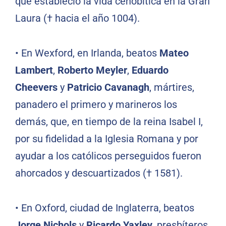
que estableció la vida cenobítica en la Gran
Laura († hacia el año 1004).
•
En Wexford, en Irlanda, beatos
Mateo
Lambert
,
Roberto Meyler
,
Eduardo
Cheevers
y
Patricio Cavanagh
, mártires,
panadero el primero y marineros los
demás, que, en tiempo de la reina Isabel I,
por su fidelidad a la Iglesia Romana y por
ayudar a los católicos perseguidos fueron
ahorcados y descuartizados († 1581).
•
En Oxford, ciudad de Inglaterra, beatos
Jorge Nichols
y
Ricardo Yaxley
, presbíteros,