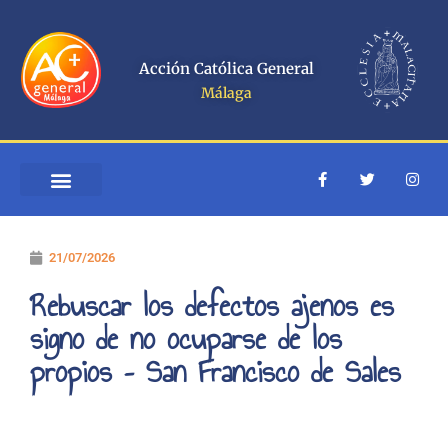
Ir
al
contenido
Acción Católica General
Málaga
F
T
I
a
w
n
c
i
s
e
t
t
b
t
a
o
e
g
21/07/2026
o
r
r
k
a
-
m
Rebuscar los defectos ajenos es
f
signo de no ocuparse de los
propios – San Francisco de Sales