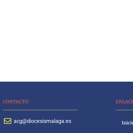
CONTACTO
ENLAC
acg@diocesismalaga.es
Inici