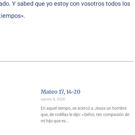
ado. Y sabed que yo estoy con vosotros todos los
 tiempos».
Mateo 17, 14-20
agosto 8, 2026
En aquel tiempo, se acercó a Jesús un hombre
que, de rodillas le dijo: «Señor, ten compasión de
mi hijo que es