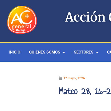
Ir
al
Acción 
contenido
INICIO
QUIÉNES SOMOS
SECTORES
C
17 mayo , 2026
Mateo 28, 16-2