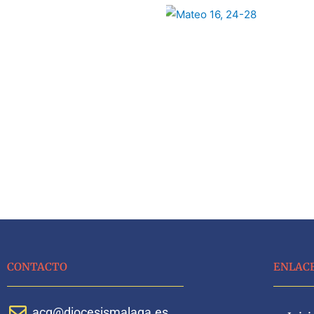
CONTACTO
ENLAC
acg@diocesismalaga.es