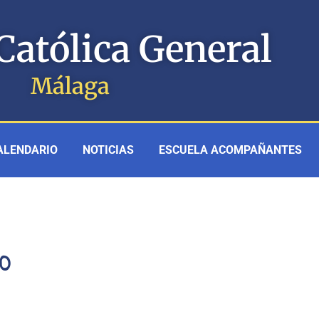
Católica General
Málaga
ALENDARIO
NOTICIAS
ESCUELA ACOMPAÑANTES
0