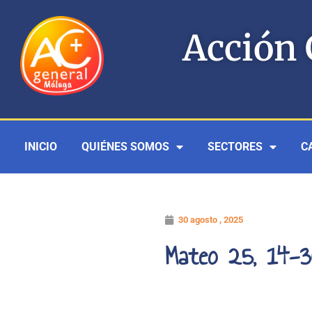
Ir
al
Acción 
contenido
INICIO
QUIÉNES SOMOS
SECTORES
C
30 agosto , 2025
Mateo 25, 14-3