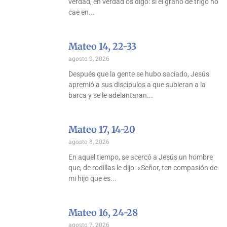
verdad, en verdad os digo: si el grano de trigo no
cae en
Mateo 14, 22-33
agosto 9, 2026
Después que la gente se hubo saciado, Jesús
apremió a sus discípulos a que subieran a la
barca y se le adelantaran
Mateo 17, 14-20
agosto 8, 2026
En aquel tiempo, se acercó a Jesús un hombre
que, de rodillas le dijo: «Señor, ten compasión de
mi hijo que es
Mateo 16, 24-28
agosto 7, 2026