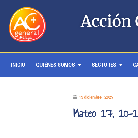
Ir
al
Acción 
contenido
INICIO
QUIÉNES SOMOS
SECTORES
C
13 diciembre , 2025
Mateo 17, 10-1