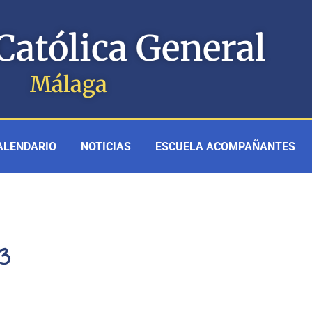
Católica General
Málaga
ALENDARIO
NOTICIAS
ESCUELA ACOMPAÑANTES
3