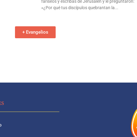
fariseos y escribas de Jerusalén y le preguntaron:
«¿Por qué tus discípulos quebrantan la
+ Evangelios
ES
o