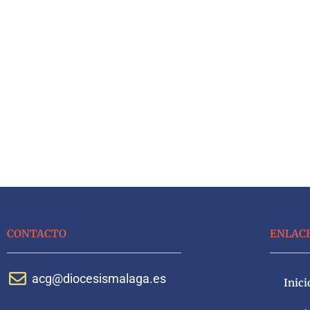
CONTACTO
ENLAC
acg@diocesismalaga.es
Inici