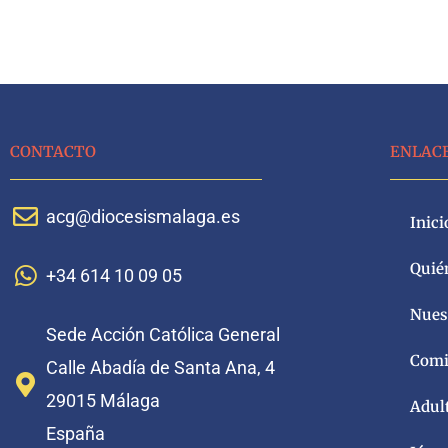
CONTACTO
ENLAC
acg@diocesismalaga.es
Inici
Quié
+34 614 10 09 05
Nuest
Sede Acción Católica General
Comi
Calle Abadía de Santa Ana, 4
29015 Málaga
Adul
España