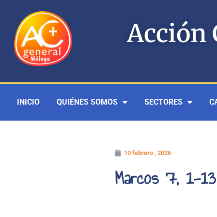
Ir
al
Acción 
contenido
INICIO
QUIÉNES SOMOS
SECTORES
C
10 febrero , 2026
Marcos 7, 1-13