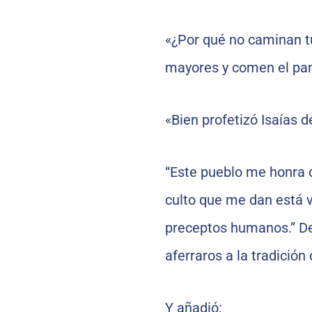
«¿Por qué no caminan tu
mayores y comen el pan
«Bien profetizó Isaías d
“Este pueblo me honra co
culto que me dan está v
preceptos humanos.” De
aferraros a la tradición
Y añadió: