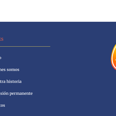
ES
o
nes somos
ra historia
sión permanente
tos