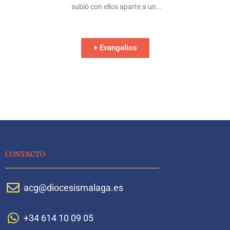
subió con ellos aparte a un
+ Evangelios
CONTACTO
acg@diocesismalaga.es
+34 614 10 09 05