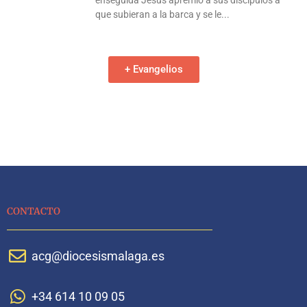
enseguida Jesús apremió a sus discípulos a
que subieran a la barca y se le
+ Evangelios
CONTACTO
acg@diocesismalaga.es
+34 614 10 09 05