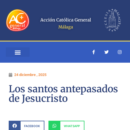
Ir
al
contenido
Acción Católica General
Málaga
F
T
I
a
w
n
c
i
s
e
t
t
b
t
a
o
e
g
24 diciembre , 2025
o
r
r
k
a
-
m
Los santos antepasados
f
de Jesucristo
FACEBOOK
WHATSAPP