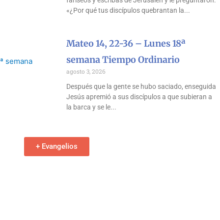
fariseos y escribas de Jerusalén y le preguntaron:
«¿Por qué tus discípulos quebrantan la
Mateo 14, 22-36 – Lunes 18ª
semana Tiempo Ordinario
agosto 3, 2026
Después que la gente se hubo saciado, enseguida
Jesús apremió a sus discípulos a que subieran a
la barca y se le
+ Evangelios