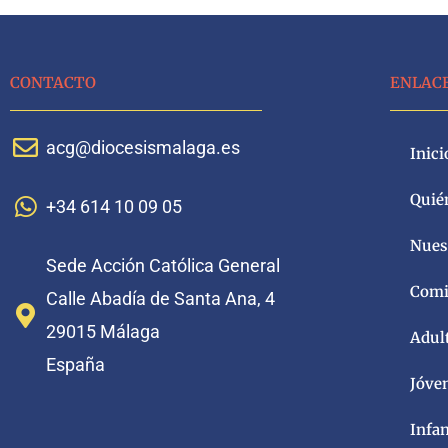
CONTACTO
ENLAC
acg@diocesismalaga.es
Inici
Quié
+34 614 10 09 05
Nuest
Sede Acción Católica General
Comi
Calle Abadía de Santa Ana, 4
29015 Málaga
Adul
España
Jóve
Infa