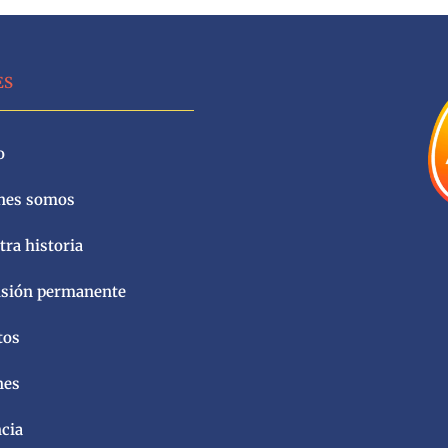
ES
o
nes somos
ra historia
sión permanente
tos
nes
ncia