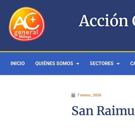
Ir
al
Acción 
contenido
INICIO
QUIÉNES SOMOS
SECTORES
C
7 enero , 2026
San Raimu