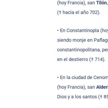
(hoy Francia), san
Tilón
(† hacia el año 702).
•
En Constantinopla (ho
siendo monje en Paflago
constantinopolitana, pe
en el destierro († 714).
•
En la ciudad de Cenom
(hoy Francia), san
Alder
Dios y a los santos († 8