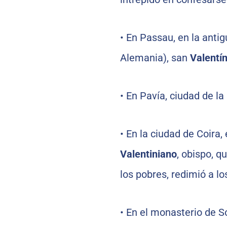
•
En Passau, en la antig
Alemania), san
Valentí
•
En Pavía, ciudad de la 
•
En la ciudad de Coira, 
Valentiniano
, obispo, q
los pobres, redimió a lo
•
En el monasterio de So