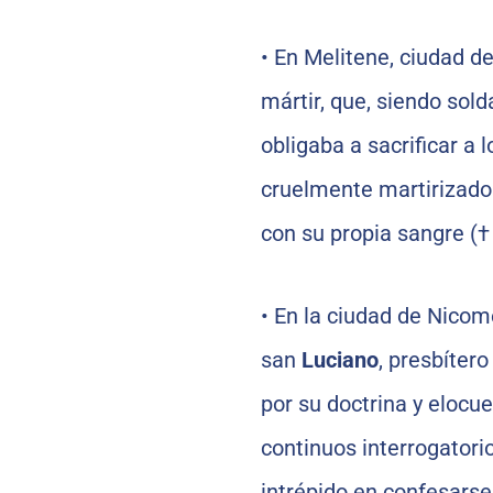
•
En Melitene, ciudad d
mártir, que, siendo sol
obligaba a sacrificar a l
cruelmente martirizado 
con su propia sangre (†
•
En la ciudad de Nicome
san
Luciano
, presbítero
por su doctrina y elocue
continuos interrogato
intrépido en confesarse 