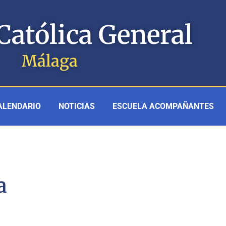
Católica General
Málaga
ALENDARIO
NOTICIAS
ESCUELA ACOMPAÑANTES
a