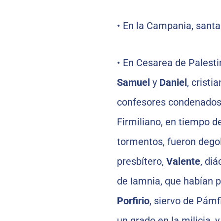
•
En la Campania, sant
•
En Cesarea de Palesti
Samuel
y
Daniel
, cristi
confesores condenados 
Firmiliano, en tiempo d
tormentos, fueron degol
presbítero,
Valente
, di
de Iamnia, que habían 
Porfirio
, siervo de Pám
un grado en la milicia, 