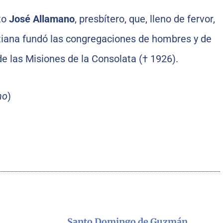
ato
José Allamano
, presbítero, que, lleno de fervor,
stiana fundó las congregaciones de hombres y de
 las Misiones de la Consolata († 1926).
no
)
Santo Domingo de Guzmán