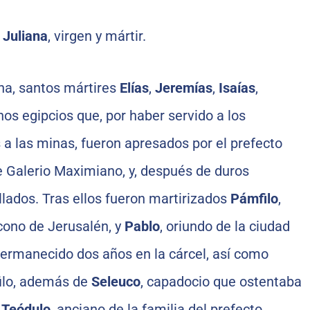
a
Juliana
, virgen y mártir.
na, santos mártires
Elías
,
Jeremías
,
Isaías
,
anos egipcios que, por haber servido a los
a las minas, fueron apresados por el prefecto
e Galerio Maximiano, y, después de duros
lados. Tras ellos fueron martirizados
Pámfilo
,
ácono de Jerusalén, y
Pablo
, oriundo de la ciudad
permanecido dos años en la cárcel, así como
filo, además de
Seleuco
, capadocio que ostentaba
y
Teódulo
, anciano de la familia del prefecto