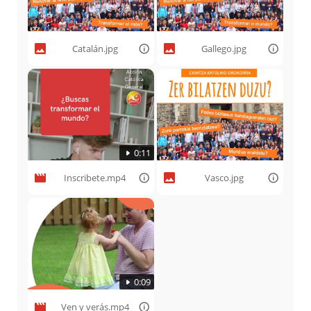
Catalán.jpg
Gallego.jpg
0:11
Inscribete.mp4
Vasco.jpg
0:09
Ven y verás.mp4