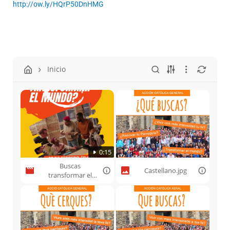
http://ow.ly/HQrP50DnHMG
Inicio
0:15
Buscas
Castellano.jpg
transformar el
mundo.mp4