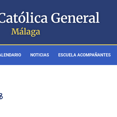
Católica General
Málaga
ALENDARIO
NOTICIAS
ESCUELA ACOMPAÑANTES
8