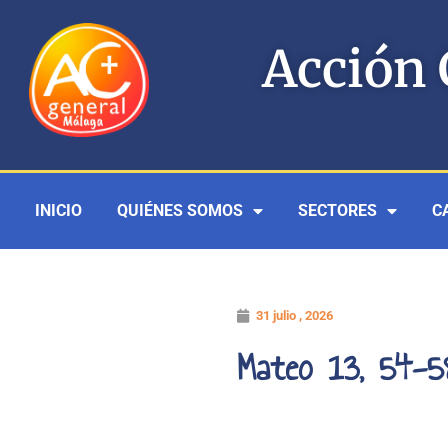
Ir
al
Acción 
contenido
INICIO
QUIÉNES SOMOS
SECTORES
C
31 julio , 2026
Mateo 13, 54-5