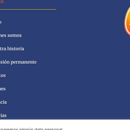
ES
o
nes somos
ra historia
sión permanente
tos
nes
ncia
cias
acenaremos ningún dato personal.