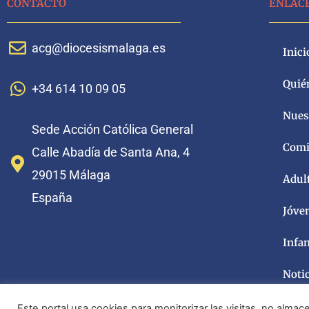
CONTACTO
ENLAC
acg@diocesismalaga.es
Inici
Quié
+34 614 10 09 05
Nuest
Sede Acción Católica General
Comi
Calle Abadía de Santa Ana, 4
29015 Málaga
Adul
España
Jóve
Infa
Noti
Este portal usa cookies para monitorizar las visitas, no alm