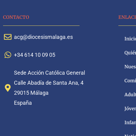
CONTACTO
ENLAC
acg@diocesismalaga.es
Inici
Quié
+34 614 10 09 05
Nuest
Sede Acción Católica General
Comi
Calle Abadía de Santa Ana, 4
29015 Málaga
Adul
España
Jóve
Infa