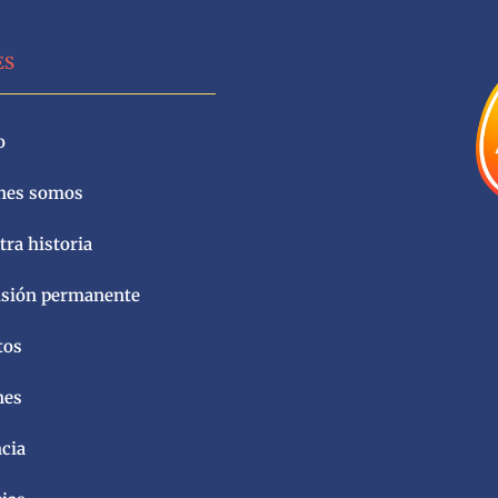
ES
o
nes somos
ra historia
sión permanente
tos
nes
ncia