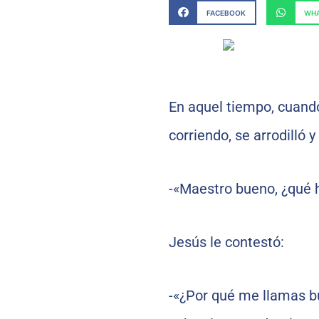
FACEBOOK
WHA
En aquel tiempo, cuando
corriendo, se arrodilló y
-«Maestro bueno, ¿qué h
Jesús le contestó:
-«¿Por qué me llamas b