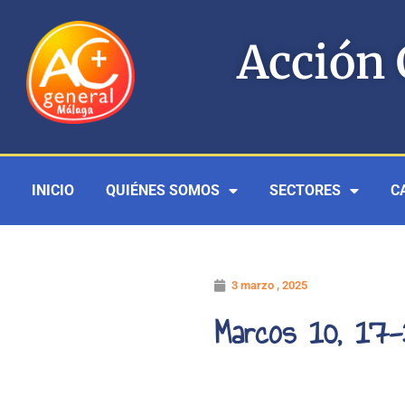
Ir
al
Acción 
contenido
INICIO
QUIÉNES SOMOS
SECTORES
C
3 marzo , 2025
Marcos 10, 17