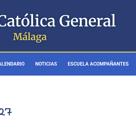
Católica General
Málaga
ALENDARIO
NOTICIAS
ESCUELA ACOMPAÑANTES
-27