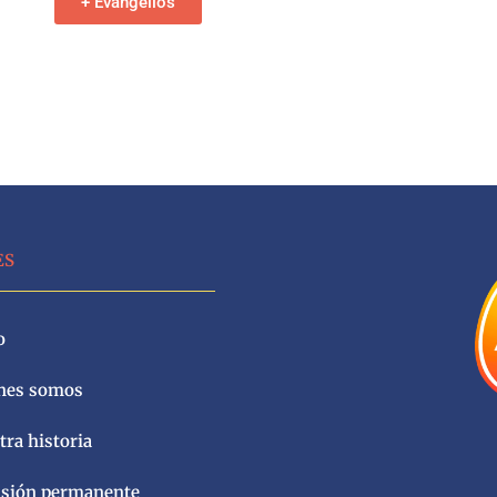
+ Evangelios
ES
o
nes somos
ra historia
sión permanente