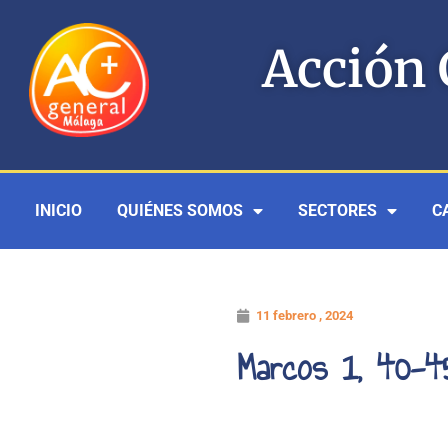
Ir
al
Acción 
contenido
INICIO
QUIÉNES SOMOS
SECTORES
C
11 febrero , 2024
Marcos 1, 40-4