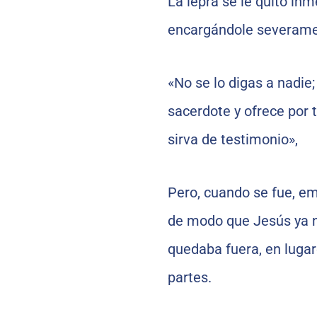
La lepra se le quitó inm
encargándole severame
«No se lo digas a nadie;
sacerdote y ofrece por 
sirva de testimonio»,
Pero, cuando se fue, em
de modo que Jesús ya n
quedaba fuera, en lugare
partes.