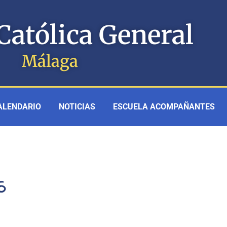
Católica General
Málaga
ALENDARIO
NOTICIAS
ESCUELA ACOMPAÑANTES
5