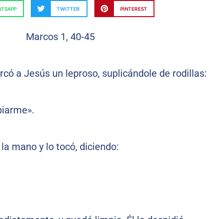
TSAPP
TWITTER
PINTEREST
rcó a Jesús un leproso, suplicándole de rodillas:
piarme».
a mano y lo tocó, diciendo: