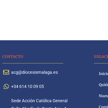
CONTACTO
ENLAC
acg@diocesismalaga.es
Inici
Quié
+34 614 10 09 05
Nuest
Sede Acción Católica General
Comi