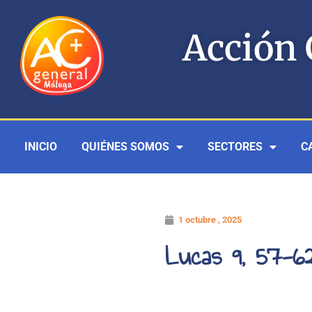
Ir
al
Acción 
contenido
INICIO
QUIÉNES SOMOS
SECTORES
C
1 octubre , 2025
Lucas 9, 57-6