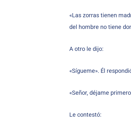
«Las zorras tienen madri
del hombre no tiene don
A otro le dijo:
«Sígueme». Él respondi
«Señor, déjame primero 
Le contestó: