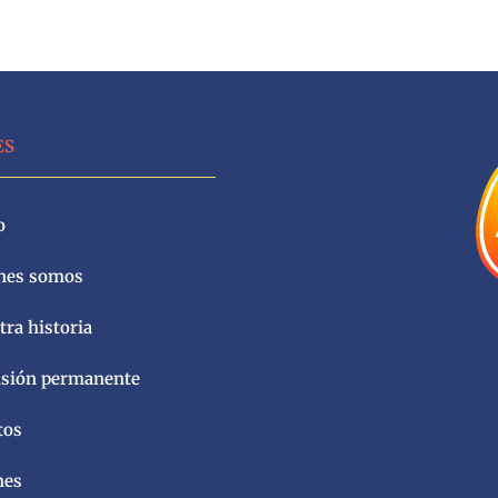
ES
o
nes somos
ra historia
sión permanente
tos
nes