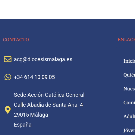
CONTACTO
ENLAC
acg@diocesismalaga.es
Inici
Quié
+34 614 10 09 05
Nuest
Sede Acción Católica General
Comi
Calle Abadía de Santa Ana, 4
29015 Málaga
Adul
España
Jóve