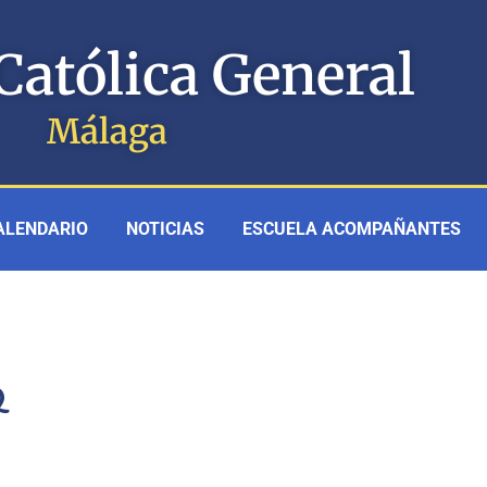
Católica General
Málaga
ALENDARIO
NOTICIAS
ESCUELA ACOMPAÑANTES
2