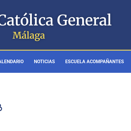
Católica General
Málaga
ALENDARIO
NOTICIAS
ESCUELA ACOMPAÑANTES
3