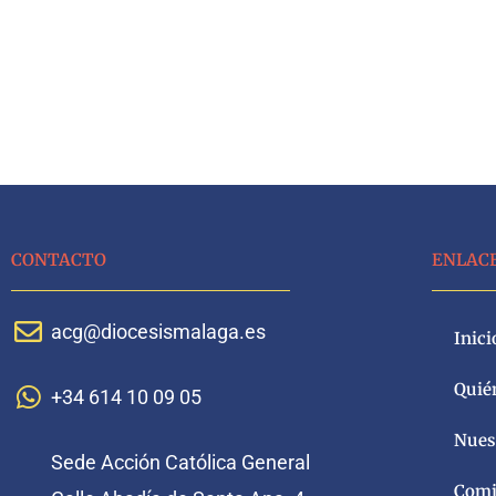
CONTACTO
ENLAC
acg@diocesismalaga.es
Inici
Quié
+34 614 10 09 05
Nuest
Sede Acción Católica General
Comi