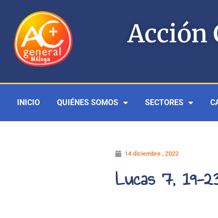
Ir
al
Acción 
contenido
INICIO
QUIÉNES SOMOS
SECTORES
C
14 diciembre , 2022
Lucas 7, 19-2