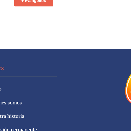
+ Evangelios
ES
o
nes somos
ra historia
sión permanente