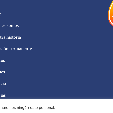
o
nes somos
ra historia
sión permanente
tos
nes
ncia
cias
acenaremos ningún dato personal.