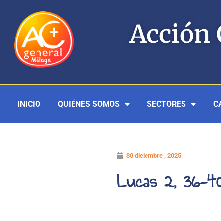
Ir
al
Acción 
contenido
INICIO
QUIÉNES SOMOS
SECTORES
C
30 diciembre , 2025
Lucas 2, 36-4