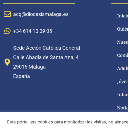
acg@diocesismalaga.es
Inici
Quié
+34 614 10 09 05
Nuest
Sede Acción Católica General
Comi
Calle Abadía de Santa Ana, 4
29015 Málaga
Adul
España
Jóve
Infa
Noti
Este portal usa cookies para monitorizar las visitas, no alm