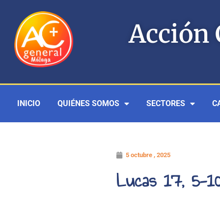
Ir
al
Acción 
contenido
INICIO
QUIÉNES SOMOS
SECTORES
C
5 octubre , 2025
Lucas 17, 5-1