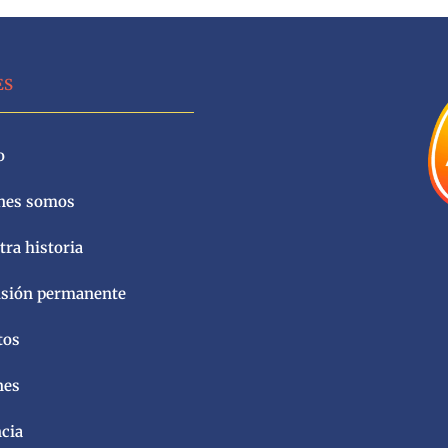
ES
o
nes somos
ra historia
sión permanente
tos
nes
ncia