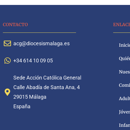
CONTACTO
ENLAC
acg@diocesismalaga.es
Inici
Quié
+34 614 10 09 05
Nuest
Sede Acción Católica General
Comi
Calle Abadía de Santa Ana, 4
29015 Málaga
Adul
España
Jóve
Infa