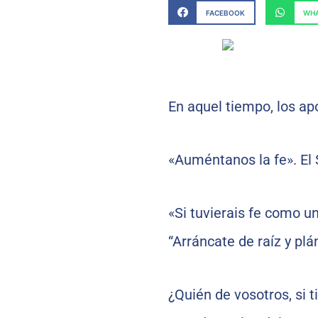
FACEBOOK
WHA
En aquel tiempo, los apó
«Auméntanos la fe». El 
«Si tuvierais fe como u
“Arráncate de raíz y plá
¿Quién de vosotros, si t