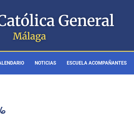
Católica General
Málaga
ALENDARIO
NOTICIAS
ESCUELA ACOMPAÑANTES
26