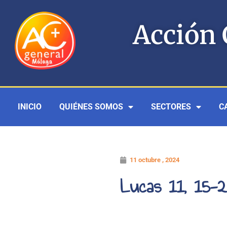
Ir
al
Acción 
contenido
INICIO
QUIÉNES SOMOS
SECTORES
C
11 octubre , 2024
Lucas 11, 15-