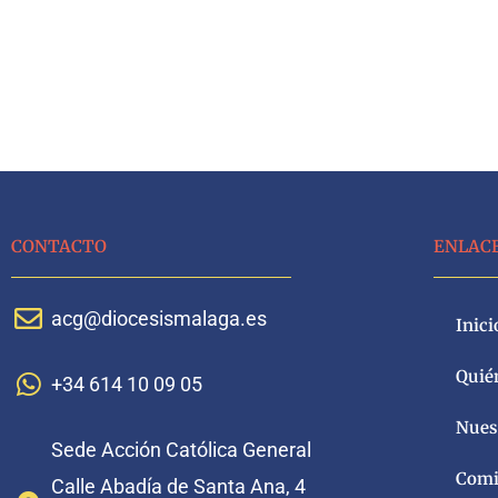
CONTACTO
ENLAC
acg@diocesismalaga.es
Inici
Quié
+34 614 10 09 05
Nuest
Sede Acción Católica General
Comi
Calle Abadía de Santa Ana, 4