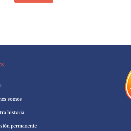
ES
o
nes somos
ra historia
sión permanente