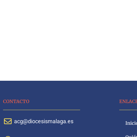
CONTACTO
ENLAC
acg@diocesismalaga.es
Inici