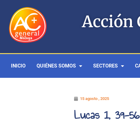
Ir
al
Acción 
contenido
INICIO
QUIÉNES SOMOS
SECTORES
C
15 agosto , 2025
Lucas 1, 39-56