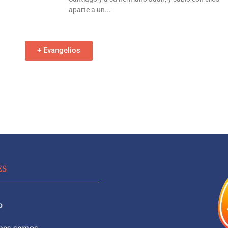
aparte a un
+ Evangelios
ES
o