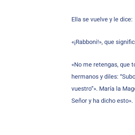
Ella se vuelve y le dice:
«¡Rabboni!», que signific
«No me retengas, que to
hermanos y diles: “Subo
vuestro”». María la Magd
Señor y ha dicho esto».