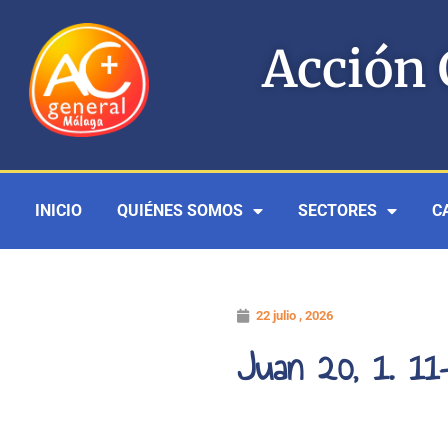
Ir
al
Acción 
contenido
INICIO
QUIÉNES SOMOS
SECTORES
C
22 julio , 2026
Juan 20, 1. 11