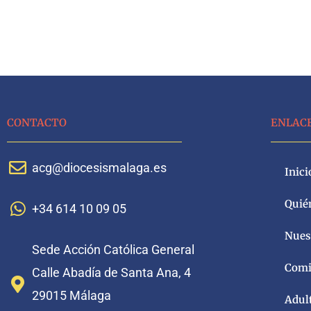
CONTACTO
ENLAC
acg@diocesismalaga.es
Inici
Quié
+34 614 10 09 05
Nuest
Sede Acción Católica General
Comi
Calle Abadía de Santa Ana, 4
29015 Málaga
Adul