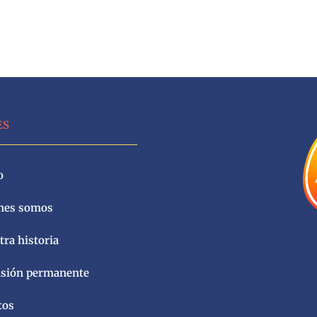
ES
o
nes somos
ra historia
sión permanente
tos