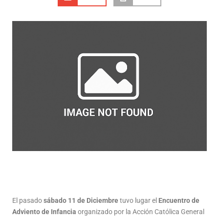
El pasado
sábado 11 de Diciembre
tuvo lugar el
Encuentro de
Adviento de Infancia
organizado por la Acción Católica General