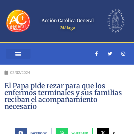
Ir
al
contenido
Acción Católica General
Málaga
F
T
I
a
w
n
c
i
s
e
t
t
b
t
a
02/02/2024
o
e
g
o
r
r
k
a
El Papa pide rezar para que los
-
m
enfermos terminales y sus familias
f
reciban el acompañamiento
necesario
FACEBOOK
WHATSAPP
X