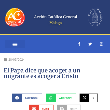
Ir
al
contenido
Acción Católica General
Málaga
F
T
I
a
w
n
c
i
s
e
t
t
b
t
a
28/05/2024
o
e
g
o
r
r
k
a
El Papa dice que acoger a un
-
m
migrante es acoger a Cristo
f
FACEBOOK
WHATSAPP
X
EMAIL
PRINT