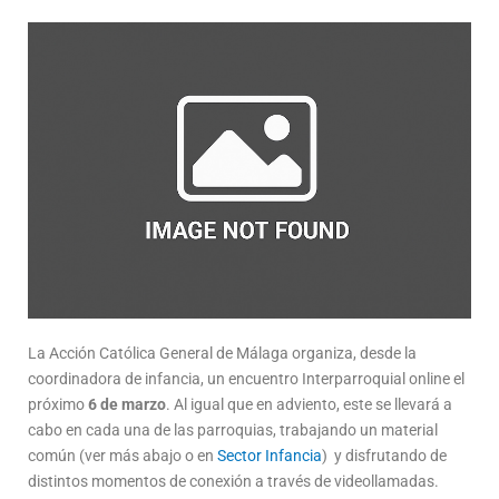
La Acción Católica General de Málaga organiza, desde la
coordinadora de infancia, un encuentro Interparroquial online el
próximo
6 de marzo
. Al igual que en adviento, este se llevará a
cabo en cada una de las parroquias, trabajando un material
común (ver más abajo o en
Sector Infancia
) y disfrutando de
distintos momentos de conexión a través de videollamadas.